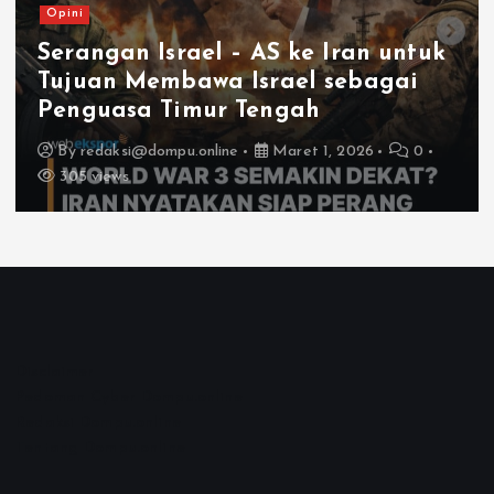
Opini
Serangan Israel – AS ke Iran untuk
Tujuan Membawa Israel sebagai
Penguasa Timur Tengah
By
redaksi@dompu.online
Maret 1, 2026
0
305 views
Disclaimer
Pedoman Cyber Dompu.online
Redaksi Dompu.online
Tentang Dompu.online