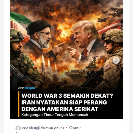
redaksi@dompu.online
Opini