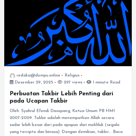
redaksi@dompu.online
Religius
Desember 29, 2025
297 views
1 minute Read
Perbuatan Takbir Lebih Penting dari
pada Ucapan Takbir
Oleh: Syahrul Efendi Dasopang, Ketua Umum PB HMI
2007-2009. Takbir adalah menempatkan Allah secara
sadar lebih besar dari pada apapun dari makhluk (segala
yang tercipta dan binasa). Dengan demikian, takbir… Baca