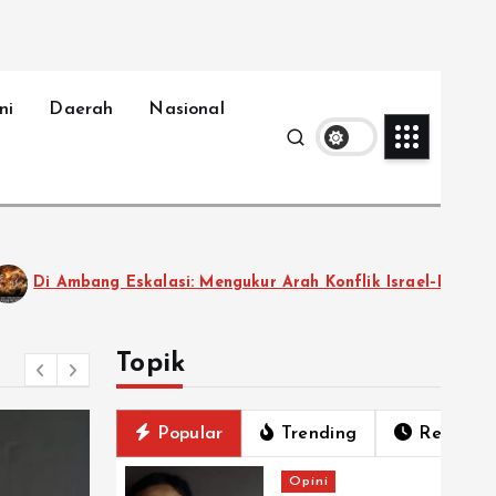
ni
Daerah
Nasional
: Mengukur Arah Konflik Israel–Iran
Loundcing B
Topik
Popular
Trending
Recent
Opini