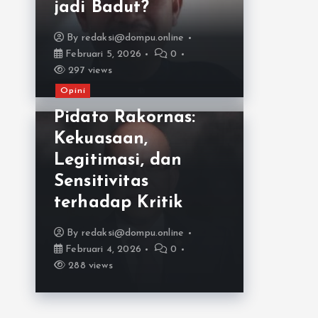
jadi Badut?
By
redaksi@dompu.online
Februari 5, 2026
0
297 views
Opini
Pidato Rakornas:
Kekuasaan,
Legitimasi, dan
Sensitivitas
terhadap Kritik
By
redaksi@dompu.online
Februari 4, 2026
0
288 views