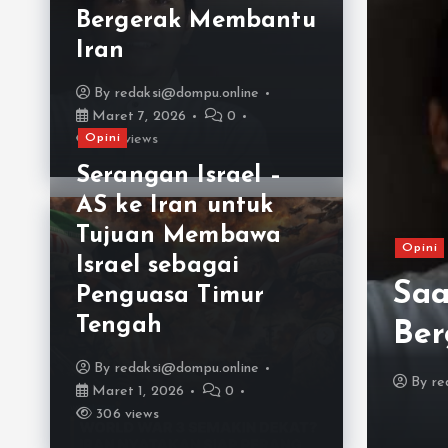
Bergerak Membantu
Iran
By
redaksi@dompu.online
Maret 7, 2026
0
Opini
322 views
Serangan Israel –
AS ke Iran untuk
Tujuan Membawa
unkan Negara dari
Opini
Israel sebagai
 Hasil Ajian Sirep
Saa
Penguasa Timur
Tengah
i
Ber
By
redaksi@dompu.online
Januari 26, 2026
0
241 views
By
re
Maret 1, 2026
0
306 views