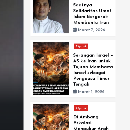
Saatnya
Solidaritas Umat
Islam Bergerak
Membantu Iran
Maret 7, 2026
Opini
Serangan Israel –
Opini
AS ke Iran untuk
Tujuan Membawa
Serangan Israel – AS 
Israel sebagai
Penguasa Timur
Tujuan Membawa Israe
Tengah
Maret 1, 2026
Penguasa Timur Teng
Opini
By
redaksi@dompu.online
Maret 1, 2026
Di Ambang
Eskalasi:
Mengukur Arah