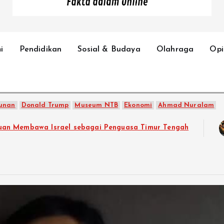
Fakta dalam Online
i
Pendidikan
Sosial & Budaya
Olahraga
Opi
unan
Donald Trump
Museum NTB
Ekonomi
Ahmad Nuralam
ebagai Penguasa Timur Tengah
Di Ambang Eskalasi