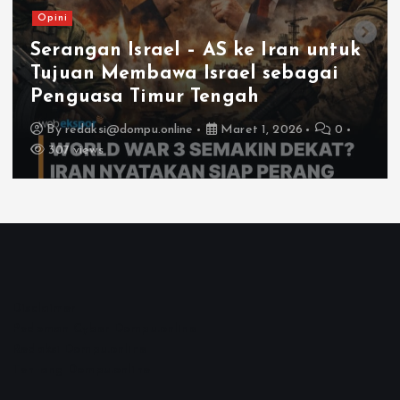
Opini
Serangan Israel – AS ke Iran untuk
Tujuan Membawa Israel sebagai
Penguasa Timur Tengah
By
redaksi@dompu.online
Maret 1, 2026
0
307 views
Disclaimer
Pedoman Cyber Dompu.online
Redaksi Dompu.online
Tentang Dompu.online