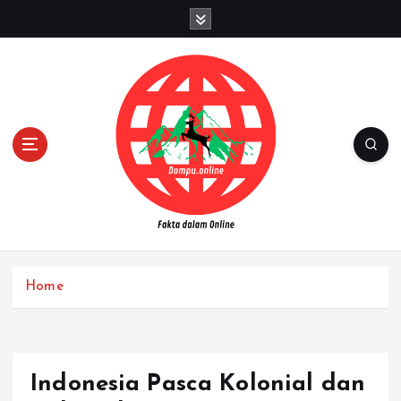
S
k
i
p
t
o
c
o
n
t
e
n
Fakta dalam Online
t
Home
Indonesia Pasca Kolonial dan