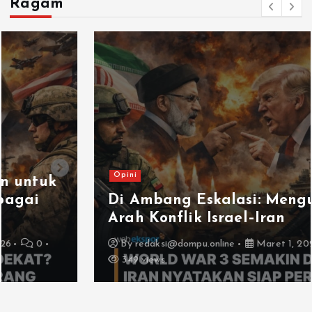
Ragam
Opini
Di Ambang Eskalasi: Mengukur
Arah Konflik Israel–Iran
By
redaksi@dompu.online
Maret 1, 2026
0
349 views