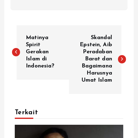
N
Matinya
Skandal
a
Spirit
Epstein, Aib
Gerakan
Peradaban
Islam di
Barat dan
v
Indonesia?
Bagaimana
Harusnya
i
Umat Islam
g
a
Terkait
s
i