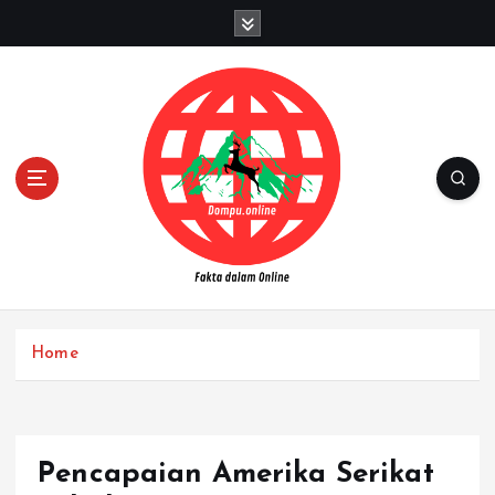
S
k
i
p
t
o
c
o
n
t
e
n
Fakta dalam Online
t
Home
Pencapaian Amerika Serikat