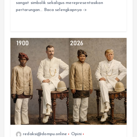
sangat simbolik sekaligus merepresentasikan
pertarungan… Baca selengkapnya ->
redaksi@dompu.online
Opini