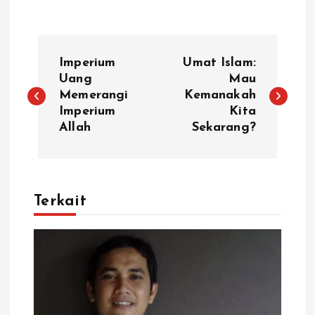
N
Imperium
Umat Islam:
a
Uang
Mau
Memerangi
Kemanakah
Imperium
Kita
v
Allah
Sekarang?
i
g
Terkait
a
s
i