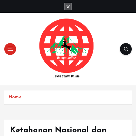
S
k
i
p
t
o
c
o
n
t
e
n
Fakta dalam Online
t
Home
Ketahanan Nasional dan