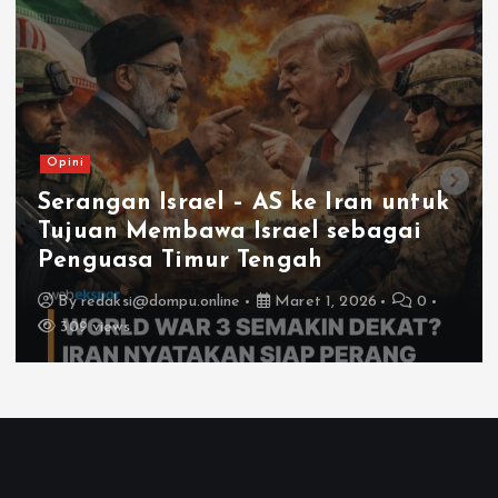
Opini
Di Ambang Eskalasi: Mengukur
Arah Konflik Israel–Iran
By
redaksi@dompu.online
Maret 1, 2026
0
349 views