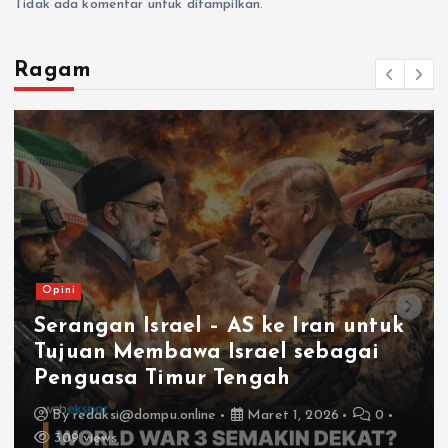
Tidak ada komentar untuk ditampilkan.
Ragam
Opini
Di Ambang Eskalasi: Mengukur
Arah Konflik Israel–Iran
By
redaksi@dompu.online
Maret 1, 2026
0
351 views