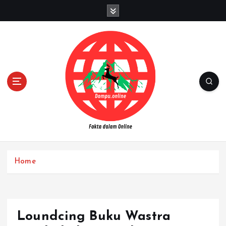
S
k
i
p
t
o
c
o
n
t
e
n
Fakta dalam Online
t
Home
Loundcing Buku Wastra