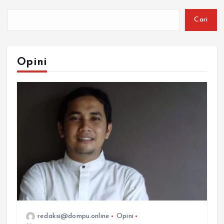
Cari
Opini
redaksi@dompu.online
Opini