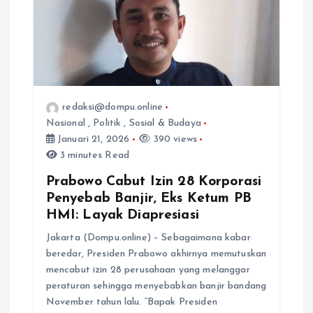
s
i
p
redaksi@dompu.online
o
Nasional
,
Politik
,
Sosial & Budaya
Januari 21, 2026
390 views
s
3 minutes Read
Prabowo Cabut Izin 28 Korporasi
Penyebab Banjir, Eks Ketum PB
HMI: Layak Diapresiasi
Jakarta (Dompu.online) – Sebagaimana kabar
beredar, Presiden Prabowo akhirnya memutuskan
mencabut izin 28 perusahaan yang melanggar
peraturan sehingga menyebabkan banjir bandang
November tahun lalu. “Bapak Presiden