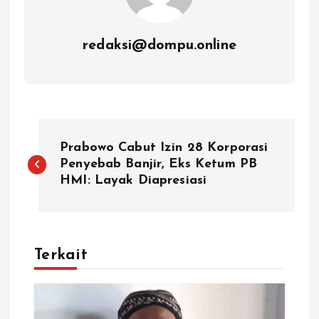
redaksi@dompu.online
N
Prabowo Cabut Izin 28 Korporasi
a
Penyebab Banjir, Eks Ketum PB
HMI: Layak Diapresiasi
v
i
Terkait
g
a