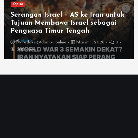
Opini
Serangan Israel – AS ke Iran untuk
Tujuan Membawa Israel sebagai
Penguasa Timur Tengah
By
redaksi@dompu.online
Maret 1, 2026
0
305 views
Disclaimer
Pedoman Cyber Dompu.online
Redaksi Dompu.online
Tentang Dompu.online