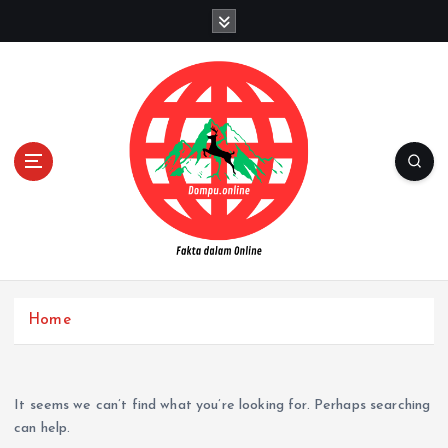
S
k
i
p
t
o
c
o
n
t
e
n
Fakta dalam Online
t
Home
It seems we can’t find what you’re looking for. Perhaps searching
can help.