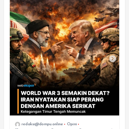
redaksi@dompu.online
Opini