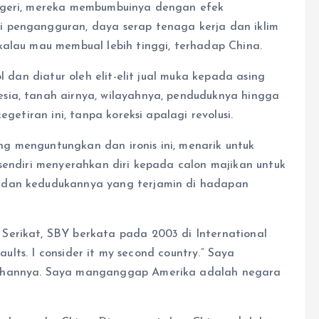
negeri, mereka membumbuinya dengan efek
 pengangguran, daya serap tenaga kerja dan iklim
kalau mau membual lebih tinggi, terhadap China.
l dan diatur oleh elit-elit jual muka kepada asing
sia, tanah airnya, wilayahnya, penduduknya hingga
egetiran ini, tanpa koreksi apalagi revolusi.
g menguntungkan dan ironis ini, menarik untuk
sendiri menyerahkan diri kepada calon majikan untuk
 dan kedudukannya yang terjamin di hadapan
Serikat, SBY berkata pada 2003 di International
faults. I consider it my second country.” Saya
lahannya. Saya manganggap Amerika adalah negara